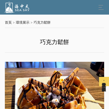

首頁
>
環境展示
>
巧克力鬆餅
巧克力鬆餅
免費註冊會員，解鎖更多權益