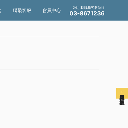
24小時服務客服熱線
食
聯繫客服
會員中心
03-8671236
免費註冊會員，解鎖更多權益