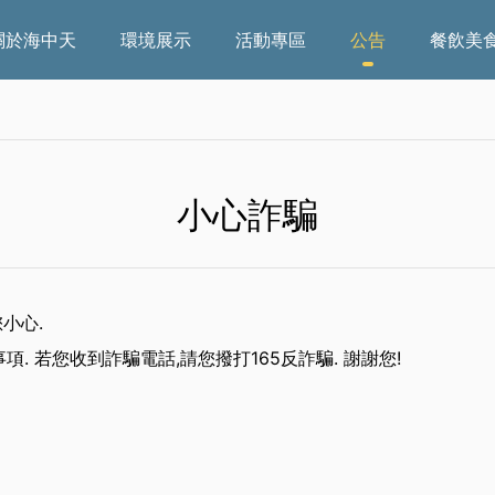
關於海中天
環境展示
活動專區
公告
餐飲美
小心詐騙
小心.
 若您收到詐騙電話,請您撥打165反詐騙. 謝謝您!