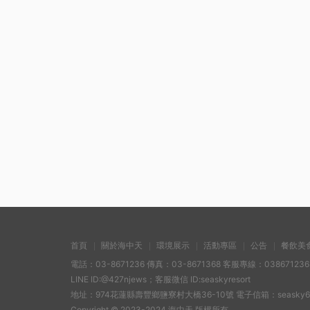
首頁
關於海中天
環境展示
活動專區
公告
餐飲美
電話：03-8671236 傳真：03-8671368 客服專線：038671236
LINE ID:@427njews；客服微信 ID:seaskyresort
地址：974花蓮縣壽豐鄉鹽寮村大橋36-10號 電子信箱：seasky67123
Copyright © 2023-2024 海中天 版權所有