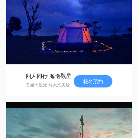
四人同行 海邊觀星
報名預約
看滿天星光 尋天文奧秘...