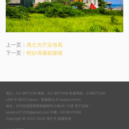
上一页：
萬丈光芒染海風
下一页：
輕紗薄霧鎖朦朧
電話：03-8671236 傳真：03-8671368 客服專線：038671236
LINE ID:@427njews；客服微信 ID:seaskyresort
地址：974花蓮縣壽豐鄉鹽寮村大橋36-10號 電子信箱：
seasky671236@gmail.com 手機：0978031936
Copyright © 2023-2024 海中天 版權所有