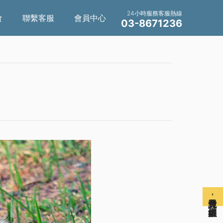
24小時服務客服熱線
食
聯繫客服
會員中心
03-8671236
免費註冊會員，解鎖更多權益